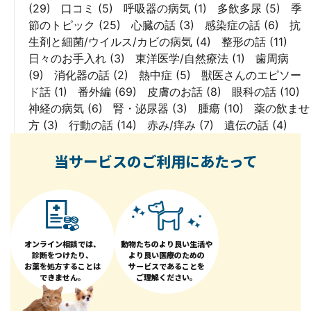
(29)
口コミ
(5)
呼吸器の病気
(1)
多飲多尿
(5)
季
節のトピック
(25)
心臓の話
(3)
感染症の話
(6)
抗
生剤と細菌/ウイルス/カビの病気
(4)
整形の話
(11)
日々のお手入れ
(3)
東洋医学/自然療法
(1)
歯周病
(9)
消化器の話
(2)
熱中症
(5)
獣医さんのエピソー
ド話
(1)
番外編
(69)
皮膚のお話
(8)
眼科の話
(10)
神経の病気
(6)
腎・泌尿器
(3)
腫瘍
(10)
薬の飲ませ
方
(3)
行動の話
(14)
赤み/痒み
(7)
遺伝の話
(4)
当サービスのご利用にあたって
オンライン相談では、
動物たちのより良い生活や
診断をつけたり、
より良い医療のための
お薬を処方することは
サービスであることを
できません。
ご理解ください。