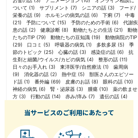
お金の話
(3)
アニメーション
(10)
オンライン相談に
ついて
(1)
サプリメント
(7)
シニアの話
(3)
フード/
栄養の話
(9)
ホルモンの病気の話
(6)
下痢
(7)
中毒
(21)
予防について
(15)
予防のための手術
(6)
代謝疾
患の話
(2)
健康診断
(8)
動物たちとの生活
(21)
動物
たちのTIP
(79)
動物たちの豆知識
(19)
動物病院のTIP
(29)
口コミ
(5)
呼吸器の病気
(1)
多飲多尿
(5)
季
節のトピック
(25)
心臓の話
(3)
感染症の話
(6)
抗
生剤と細菌/ウイルス/カビの病気
(4)
整形の話
(11)
日々のお手入れ
(3)
東洋医学/自然療法
(1)
歯周病
(9)
消化器の話
(2)
熱中症
(5)
獣医さんのエピソー
ド話
(1)
番外編
(69)
皮膚のお話
(8)
眼科の話
(10)
神経の病気
(6)
腎・泌尿器
(3)
腫瘍
(10)
薬の飲ませ
方
(3)
行動の話
(14)
赤み/痒み
(7)
遺伝の話
(4)
当サービスのご利用にあたって