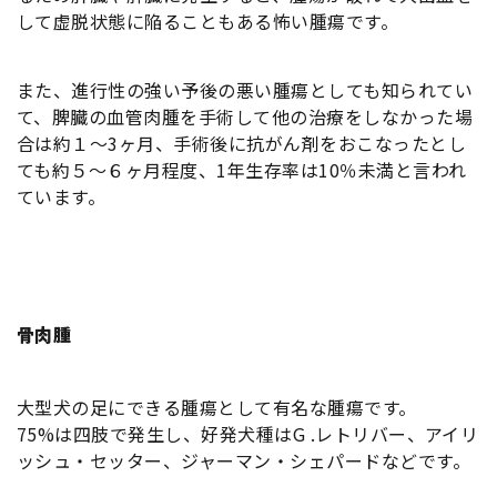
して虚脱状態に陥ることもある怖い腫瘍です。
また、進行性の強い予後の悪い腫瘍としても知られてい
て、脾臓の血管肉腫を手術して他の治療をしなかった場
合は約１〜3ヶ月、手術後に抗がん剤をおこなったとし
ても約５〜６ヶ月程度、1年生存率は10％未満と言われ
ています。
骨肉腫
大型犬の足にできる腫瘍として有名な腫瘍です。
75%は四肢で発生し、好発犬種はG .レトリバー、アイリ
ッシュ・セッター、ジャーマン・シェパードなどです。