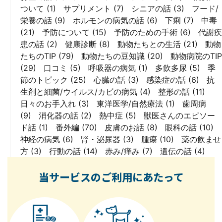
ついて
(1)
サプリメント
(7)
シニアの話
(3)
フード/
栄養の話
(9)
ホルモンの病気の話
(6)
下痢
(7)
中毒
(21)
予防について
(15)
予防のための手術
(6)
代謝疾
患の話
(2)
健康診断
(8)
動物たちとの生活
(21)
動物
たちのTIP
(79)
動物たちの豆知識
(20)
動物病院のTIP
(29)
口コミ
(5)
呼吸器の病気
(1)
多飲多尿
(5)
季
節のトピック
(25)
心臓の話
(3)
感染症の話
(6)
抗
生剤と細菌/ウイルス/カビの病気
(4)
整形の話
(11)
日々のお手入れ
(3)
東洋医学/自然療法
(1)
歯周病
(9)
消化器の話
(2)
熱中症
(5)
獣医さんのエピソー
ド話
(1)
番外編
(70)
皮膚のお話
(8)
眼科の話
(10)
神経の病気
(6)
腎・泌尿器
(3)
腫瘍
(10)
薬の飲ませ
方
(3)
行動の話
(14)
赤み/痒み
(7)
遺伝の話
(4)
当サービスのご利用にあたって