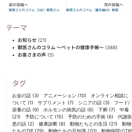
前の投稿へ
次の投稿へ
獣医さんのコラム（283）獣医さんが解説するオスとメスの性格の違いとは？手術するとかわる？
獣医さんのコラム（番外編65）獣医さんが本気で困る動物病院で起こる事件TOP３
テーマ
お知らせ
(21)
獣医さんのコラム 〜ペットの健康手帳〜
(388)
お客さまの声
(5)
タグ
お金の話
(3)
アニメーション
(10)
オンライン相談に
ついて
(1)
サプリメント
(7)
シニアの話
(3)
フード/
栄養の話
(9)
ホルモンの病気の話
(6)
下痢
(7)
中毒
(21)
予防について
(15)
予防のための手術
(6)
代謝疾
患の話
(2)
健康診断
(8)
動物たちとの生活
(21)
動物
たちのTIP
(79)
動物たちの豆知識
(20)
動物病院のTIP