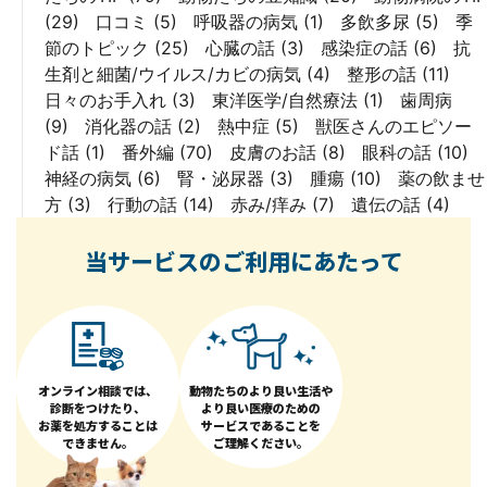
(29)
口コミ
(5)
呼吸器の病気
(1)
多飲多尿
(5)
季
節のトピック
(25)
心臓の話
(3)
感染症の話
(6)
抗
生剤と細菌/ウイルス/カビの病気
(4)
整形の話
(11)
日々のお手入れ
(3)
東洋医学/自然療法
(1)
歯周病
(9)
消化器の話
(2)
熱中症
(5)
獣医さんのエピソー
ド話
(1)
番外編
(70)
皮膚のお話
(8)
眼科の話
(10)
神経の病気
(6)
腎・泌尿器
(3)
腫瘍
(10)
薬の飲ませ
方
(3)
行動の話
(14)
赤み/痒み
(7)
遺伝の話
(4)
当サービスのご利用にあたって
オンライン相談では、
動物たちのより良い生活や
診断をつけたり、
より良い医療のための
お薬を処方することは
サービスであることを
できません。
ご理解ください。