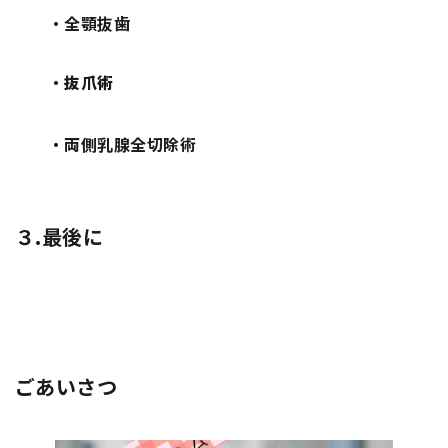
・
全顎抜歯
・
抜爪術
・
両側乳腺全切除術
３.
最後に
ごあいさつ