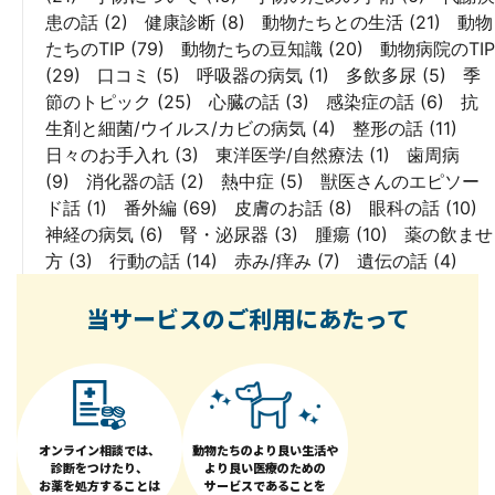
患の話
(2)
健康診断
(8)
動物たちとの生活
(21)
動物
たちのTIP
(79)
動物たちの豆知識
(20)
動物病院のTIP
(29)
口コミ
(5)
呼吸器の病気
(1)
多飲多尿
(5)
季
節のトピック
(25)
心臓の話
(3)
感染症の話
(6)
抗
生剤と細菌/ウイルス/カビの病気
(4)
整形の話
(11)
日々のお手入れ
(3)
東洋医学/自然療法
(1)
歯周病
(9)
消化器の話
(2)
熱中症
(5)
獣医さんのエピソー
ド話
(1)
番外編
(69)
皮膚のお話
(8)
眼科の話
(10)
神経の病気
(6)
腎・泌尿器
(3)
腫瘍
(10)
薬の飲ませ
方
(3)
行動の話
(14)
赤み/痒み
(7)
遺伝の話
(4)
当サービスのご利用にあたって
オンライン相談では、
動物たちのより良い生活や
診断をつけたり、
より良い医療のための
お薬を処方することは
サービスであることを