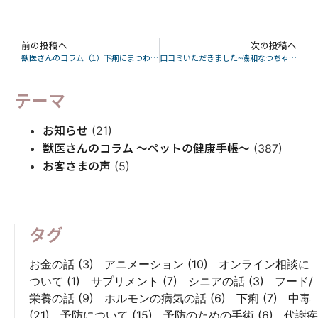
前の投稿へ
次の投稿へ
獣医さんのコラム（1）下痢にまつわるetc(わんちゃん編)
口コミいただきました~磯和なつちゃん~
テーマ
お知らせ
(21)
獣医さんのコラム 〜ペットの健康手帳〜
(387)
お客さまの声
(5)
タグ
お金の話
(3)
アニメーション
(10)
オンライン相談に
ついて
(1)
サプリメント
(7)
シニアの話
(3)
フード/
栄養の話
(9)
ホルモンの病気の話
(6)
下痢
(7)
中毒
(21)
予防について
(15)
予防のための手術
(6)
代謝疾