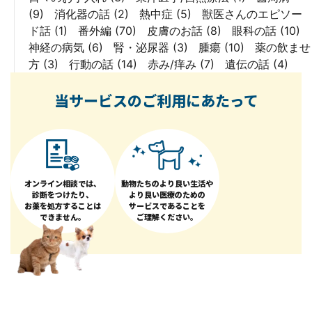
(9)
消化器の話
(2)
熱中症
(5)
獣医さんのエピソー
ド話
(1)
番外編
(70)
皮膚のお話
(8)
眼科の話
(10)
神経の病気
(6)
腎・泌尿器
(3)
腫瘍
(10)
薬の飲ませ
方
(3)
行動の話
(14)
赤み/痒み
(7)
遺伝の話
(4)
当サービスのご利用にあたって
オンライン相談では、
動物たちのより良い生活や
診断をつけたり、
より良い医療のための
お薬を処方することは
サービスであることを
できません。
ご理解ください。