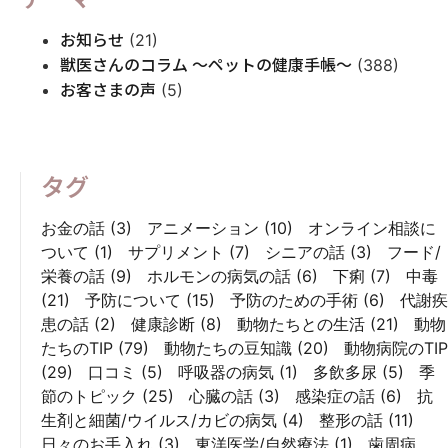
お知らせ
(21)
獣医さんのコラム 〜ペットの健康手帳〜
(388)
お客さまの声
(5)
タグ
お金の話
(3)
アニメーション
(10)
オンライン相談に
ついて
(1)
サプリメント
(7)
シニアの話
(3)
フード/
栄養の話
(9)
ホルモンの病気の話
(6)
下痢
(7)
中毒
(21)
予防について
(15)
予防のための手術
(6)
代謝疾
患の話
(2)
健康診断
(8)
動物たちとの生活
(21)
動物
たちのTIP
(79)
動物たちの豆知識
(20)
動物病院のTIP
(29)
口コミ
(5)
呼吸器の病気
(1)
多飲多尿
(5)
季
節のトピック
(25)
心臓の話
(3)
感染症の話
(6)
抗
生剤と細菌/ウイルス/カビの病気
(4)
整形の話
(11)
日々のお手入れ
(3)
東洋医学/自然療法
(1)
歯周病