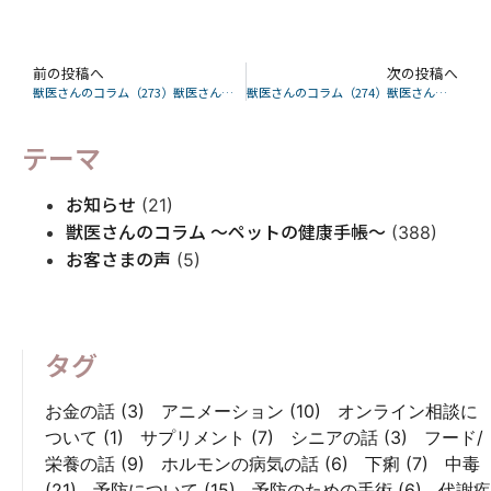
前の投稿へ
次の投稿へ
獣医さんのコラム（273）獣医さんが解説するお腹を下しがちな子は注意!こんな病気のことも?~犬編~
獣医さんのコラム（274）獣医さんが解説するお腹の緩い猫は注意！病気が隠れてる？
テーマ
お知らせ
(21)
獣医さんのコラム 〜ペットの健康手帳〜
(388)
お客さまの声
(5)
タグ
お金の話
(3)
アニメーション
(10)
オンライン相談に
ついて
(1)
サプリメント
(7)
シニアの話
(3)
フード/
栄養の話
(9)
ホルモンの病気の話
(6)
下痢
(7)
中毒
(21)
予防について
(15)
予防のための手術
(6)
代謝疾