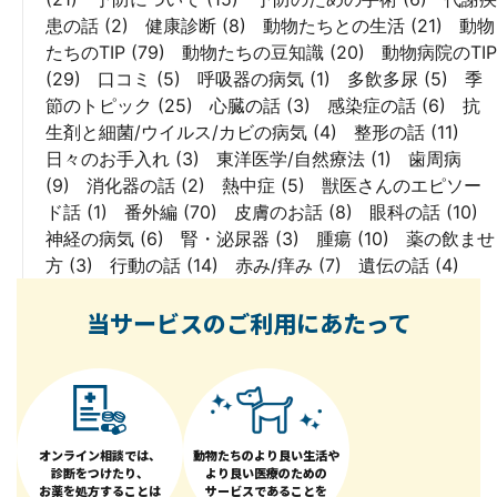
患の話
(2)
健康診断
(8)
動物たちとの生活
(21)
動物
たちのTIP
(79)
動物たちの豆知識
(20)
動物病院のTIP
(29)
口コミ
(5)
呼吸器の病気
(1)
多飲多尿
(5)
季
節のトピック
(25)
心臓の話
(3)
感染症の話
(6)
抗
生剤と細菌/ウイルス/カビの病気
(4)
整形の話
(11)
日々のお手入れ
(3)
東洋医学/自然療法
(1)
歯周病
(9)
消化器の話
(2)
熱中症
(5)
獣医さんのエピソー
ド話
(1)
番外編
(70)
皮膚のお話
(8)
眼科の話
(10)
神経の病気
(6)
腎・泌尿器
(3)
腫瘍
(10)
薬の飲ませ
方
(3)
行動の話
(14)
赤み/痒み
(7)
遺伝の話
(4)
当サービスのご利用にあたって
オンライン相談では、
動物たちのより良い生活や
診断をつけたり、
より良い医療のための
お薬を処方することは
サービスであることを